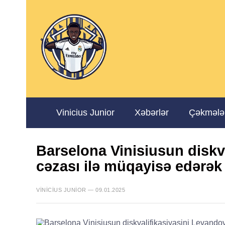
Vinicius Junior
Xəbərlər
Çəkmələ
Barselona Vinisiusun diskv
cəzası ilə müqayisə edərək 
VINICIUS JUNIOR — 09.01.2025