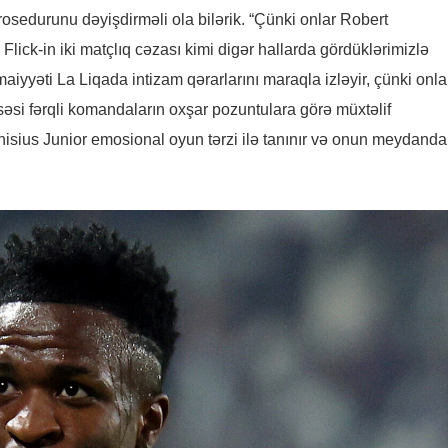
prosedurunu dəyişdirməli ola bilərik. “Çünki onlar Robert
ick-in iki matçlıq cəzası kimi digər hallarda gördüklərimizlə
iyyəti La Liqada intizam qərarlarını maraqla izləyir, çünki onlar
səsi fərqli komandaların oxşar pozuntulara görə müxtəlif
isius Junior emosional oyun tərzi ilə tanınır və onun meydanda