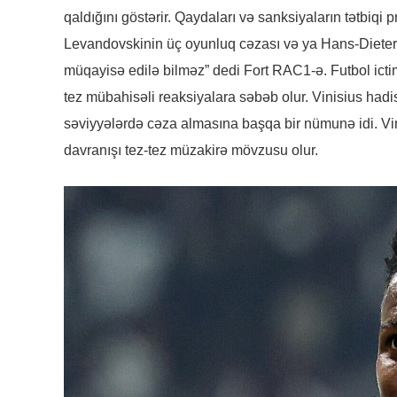
qaldığını göstərir. Qaydaları və sanksiyaların tətbiqi 
Levandovskinin üç oyunluq cəzası və ya Hans-Dieter Fl
müqayisə edilə bilməz” dedi Fort RAC1-ə. Futbol ictima
tez mübahisəli reaksiyalara səbəb olur. Vinisius hadi
səviyyələrdə cəza almasına başqa bir nümunə idi. Vin
davranışı tez-tez müzakirə mövzusu olur.