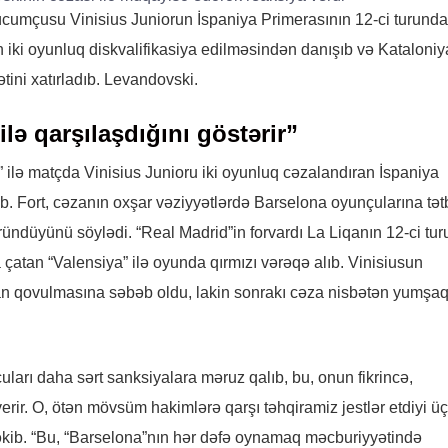
hücumçusu Vinisius Juniorun İspaniya Primerasının 12-ci turunda
ün iki oyunluq diskvalifikasiya edilməsindən danışıb və Kataloniy
ini xatırladıb. Levandovski.
lə qarşılaşdığını göstərir”
” ilə matçda Vinisius Junioru iki oyunluq cəzalandıran İspaniya
ib. Fort, cəzanın oxşar vəziyyətlərdə Barselona oyunçularına tət
ündüyünü söylədi. “Real Madrid”in forvardı La Liqanın 12-ci tu
 çatan “Valensiya” ilə oyunda qırmızı vərəqə alıb. Vinisiusun
an qovulmasına səbəb oldu, lakin sonrakı cəza nisbətən yumşaq
çuları daha sərt sanksiyalara məruz qalıb, bu, onun fikrincə,
rir. O, ötən mövsüm hakimlərə qarşı təhqiramiz jestlər etdiyi ü
kib. “Bu, “Barselona”nın hər dəfə oynamaq məcburiyyətində