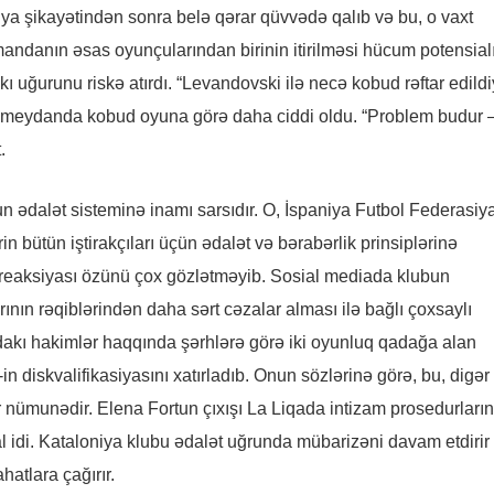
asiya şikayətindən sonra belə qərar qüvvədə qalıb və bu, o vaxt
andanın əsas oyunçularından birinin itirilməsi hücum potensial
 uğurunu riskə atırdı. “Levandovski ilə necə kobud rəftar edildi
əza meydanda kobud oyuna görə daha ciddi oldu. “Problem budur 
.
un ədalət sisteminə inamı sarsıdır. O, İspaniya Futbol Federasiy
 bütün iştirakçıları üçün ədalət və bərabərlik prinsiplərinə
 reaksiyası özünü çox gözlətməyib. Sosial mediada klubun
ının rəqiblərindən daha sərt cəzalar alması ilə bağlı çoxsaylı
dakı hakimlər haqqında şərhlərə görə iki oyunluq qadağa alan
 diskvalifikasiyasını xatırladıb. Onun sözlərinə görə, bu, digər
 nümunədir. Elena Fortun çıxışı La Liqada intizam prosedurları
l idi. Kataloniya klubu ədalət uğrunda mübarizəni davam etdirir
atlara çağırır.