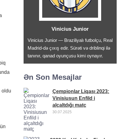
a
Vinicius Junior
Vinicius Junior — Braziliyalı futbolçu, Real
Madrid-də çıxış edir. Sürəti və driblinqi ilə
tanınır, qanad oyunçusu kimi oynayır.
biq
runda
Ən Son Mesajlar
 oldu
Çempionlar Liqası 2023:
Vinisiusun Enfild i
alçaltdığı matç
30.07.2025
çün