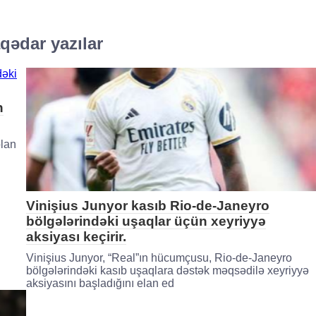
qədar yazılar
n
olan
Vinişius Junyor kasıb Rio-de-Janeyro
bölgələrindəki uşaqlar üçün xeyriyyə
aksiyası keçirir.
Vinişius Junyor, “Real”ın hücumçusu, Rio-de-Janeyro
bölgələrindəki kasıb uşaqlara dəstək məqsədilə xeyriyyə
aksiyasını başladığını elan ed