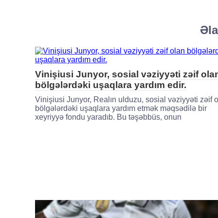
Əla
Vinişiusi Junyor, sosial vəziyyəti zəif ola
bölgələrdəki uşaqlara yardım edir.
Vinişiusi Junyor, Realın ulduzu, sosial vəziyyəti zəif 
bölgələrdəki uşaqlara yardım etmək məqsədilə bir
xeyriyyə fondu yaradıb. Bu təşəbbüs, onun