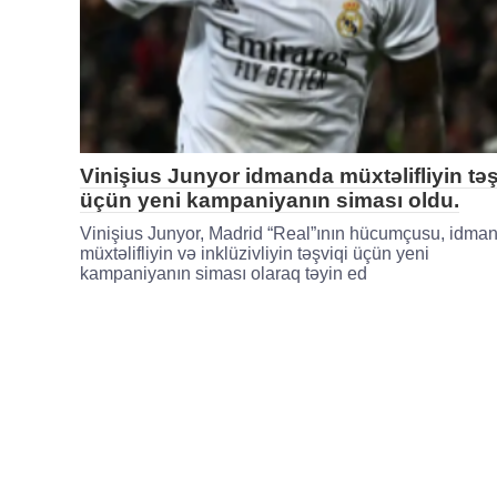
Vinişius Junyor idmanda müxtəlifliyin təş
üçün yeni kampaniyanın siması oldu.
Vinişius Junyor, Madrid “Real”ının hücumçusu, idma
müxtəlifliyin və inklüzivliyin təşviqi üçün yeni
kampaniyanın siması olaraq təyin ed