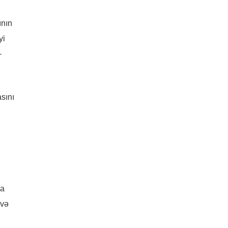
ının
yi
–
asını
na
 və