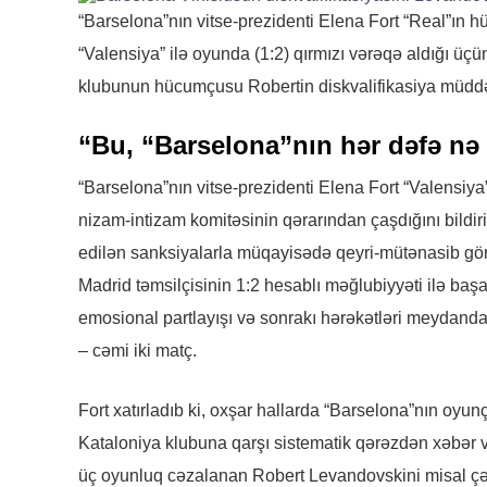
“Barselona”nın vitse-prezidenti Elena Fort “Real”ın 
“Valensiya” ilə oyunda (1:2) qırmızı vərəqə aldığı üç
klubunun hücumçusu Robertin diskvalifikasiya müddət
“Bu, “Barselona”nın hər dəfə nə i
“Barselona”nın vitse-prezidenti Elena Fort “Valensiya
nizam-intizam komitəsinin qərarından çaşdığını bildir
edilən sanksiyalarla müqayisədə qeyri-mütənasib gör
Madrid təmsilçisinin 1:2 hesablı məğlubiyyəti ilə başa
emosional partlayışı və sonrakı hərəkətləri meydand
– cəmi iki matç.
Fort xatırladıb ki, oxşar hallarda “Barselona”nın oyun
Kataloniya klubuna qarşı sistematik qərəzdən xəbər ve
üç oyunluq cəzalanan Robert Levandovskini misal çə