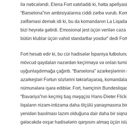
ilə nəticələndi. Elena Fort xatırladıb ki, hətta apelly
“Barselona”nın ambisiyalarına ciddi zərbə vurub. Kom
zəifləməsi demək idi ki, bu da komandanın La Liqadakı
bizi heyrətə gətirdi. Emosional jest üçün verilən c
bütün klublar üçün vahid standartlar yoxdur” dedi Fort
Fort hesab edir ki, bu cür hadisələr İspaniya futbolun
mövcud qaydaları nəzərdən keçirməyə və onları turnirin
uyğunlaşdırmağa çağırıb. “Barselona” azarkeşlərinin
azarkeşləri Fortun sözlərini təkrarlayaraq, komandalar
nümunələrə işarə ediblər. Fort, həmçinin Bundesliqa
“Bavariya”nın keçmiş baş məşqçisi Hans-Dieter Flick-in
liqaların nizam-intizama daha ölçülü yanaşmasına bir
yenidən baxılması lazım olduğuna dair daha bir siqna
gələcəkdə oxşar hadisələrin qarşısını almaq üçün islah