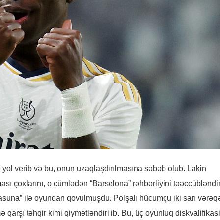
ə yol verib və bu, onun uzaqlaşdırılmasına səbəb olub. Lakin
ası çoxlarını, o cümlədən “Barselona” rəhbərliyini təəccübləndir
una” ilə oyundan qovulmuşdu. Polşalı hücumçu iki sarı vərəq
ə qarşı təhqir kimi qiymətləndirilib. Bu, üç oyunluq diskvalifikas