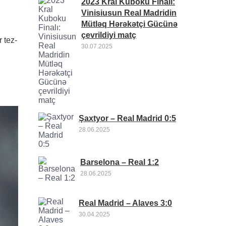
2023 Kral Kuboku Finalı:
Vinisiusun Real Madridin
Mütləq Hərəkətçi Gücünə
çevrildiyi matç
 tez-
30.07.2025
Şaxtyor – Real Madrid 0:5
28.06.2025
Barselona – Real 1:2
28.06.2025
Real Madrid – Alaves 3:0
30.04.2025