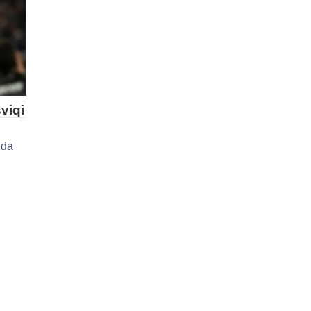
viqi
nda