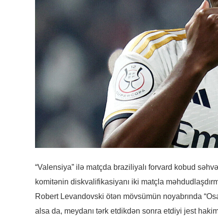
“Valensiya” ilə matçda braziliyalı forvard kobud səhv
komitənin diskvalifikasiyanı iki matçla məhdudlaşdırm
Robert Levandovski ötən mövsümün noyabrında “Osas
alsa da, meydanı tərk etdikdən sonra etdiyi jest hakim